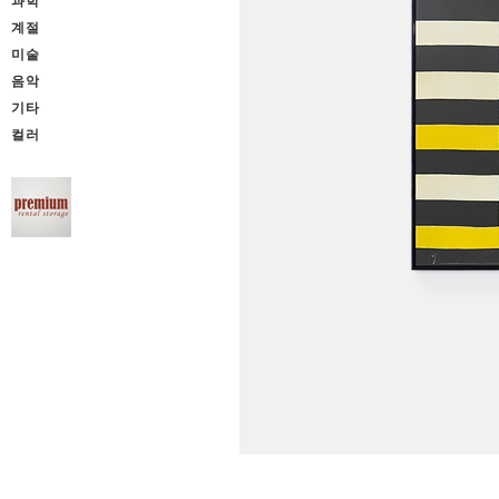
과학
계절
미술
음악
기타
컬러