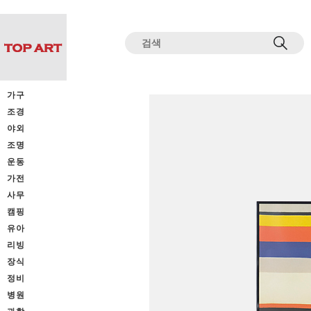
전체상품목록 바로가기
본문 바로가기
가구
조경
야외
조명
운동
가전
사무
캠핑
유아
리빙
장식
정비
병원