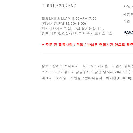
T. 031.528.2567
사업
예금주
월요일-토요일:AM 9:00~PM 7:00
기업 :
(점심시간:PM 12:00~1:00)
점심시간에는 픽업, 반납 불가능합니다.
휴무:매주 일요일/신정,구정,추석,크리스마스
※ 주문 전 필독사항 : 픽업 / 반납은 영업시간 안으로 
상호 : 탑아트 주식회사
대표자 : 이미환
사업자 등록번호 
주소 : 12047 경기도 남양주시 오남읍 양지리 783-4 / 
대표자 : 조재중
개인정보관리책임자 :
이미환(topart@to