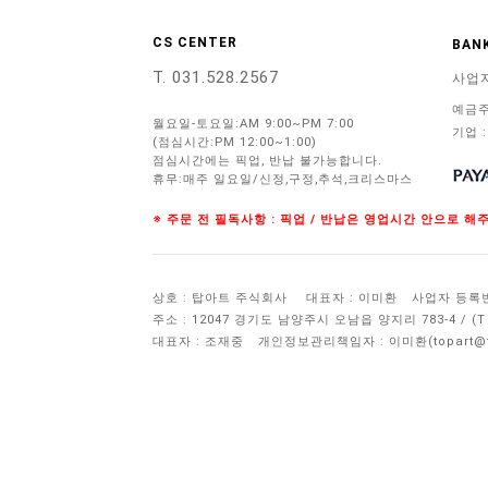
CS CENTER
BANK
T. 031.528.2567
사업
예금주
월요일-토요일:AM 9:00~PM 7:00
기업 :
(점심시간:PM 12:00~1:00)
점심시간에는 픽업, 반납 불가능합니다.
휴무:매주 일요일/신정,구정,추석,크리스마스
※ 주문 전 필독사항 : 픽업 / 반납은 영업시간 안으로 
상호 : 탑아트 주식회사
대표자 : 이미환
사업자 등록번호 
주소 : 12047 경기도 남양주시 오남읍 양지리 783-4 / 
대표자 : 조재중
개인정보관리책임자 :
이미환(topart@to