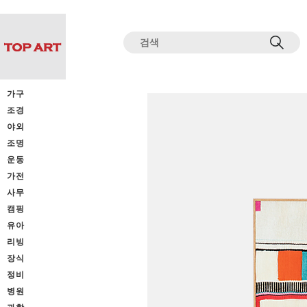
전체상품목록 바로가기
본문 바로가기
가구
조경
야외
조명
운동
가전
사무
캠핑
유아
리빙
장식
정비
병원