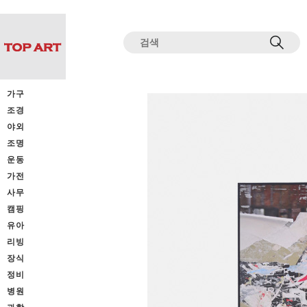
전체상품목록 바로가기
본문 바로가기
가구
조경
야외
조명
운동
가전
사무
캠핑
유아
리빙
장식
정비
병원