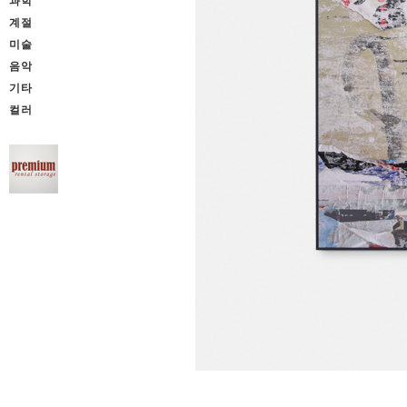
과학
계절
미술
음악
기타
컬러