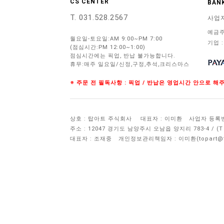
CS CENTER
BANK
T. 031.528.2567
사업
예금주
월요일-토요일:AM 9:00~PM 7:00
기업 :
(점심시간:PM 12:00~1:00)
점심시간에는 픽업, 반납 불가능합니다.
휴무:매주 일요일/신정,구정,추석,크리스마스
※ 주문 전 필독사항 : 픽업 / 반납은 영업시간 안으로 
상호 : 탑아트 주식회사
대표자 : 이미환
사업자 등록번호 
주소 : 12047 경기도 남양주시 오남읍 양지리 783-4 / 
대표자 : 조재중
개인정보관리책임자 :
이미환(topart@to